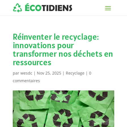
Réinventer le recyclage:
innovations pour
transformer nos déchets en
ressources
par
wesdc
|
Nov 25, 2025
|
Recyclage
|
0
commentaires